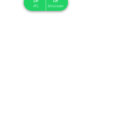
ATL
Simulador
© 2024 ATL.
Criado por
Pegadas Digitais
.
Política de Cookies
|
Política de Privacidade
Associe-se