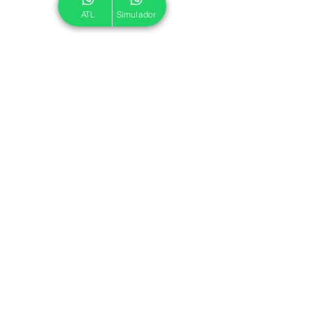
ATL
Simulador
© 2024 ATL.
Criado por
Pegadas Digitais
.
Política de Cookies
|
Política de Privacidade
Associe-se