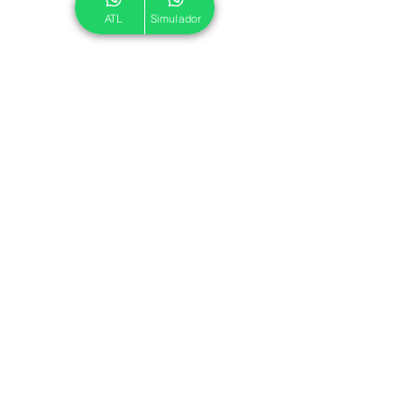
ATL
Simulador
© 2024 ATL.
Criado por
Pegadas Digitais
.
Política de Cookies
|
Política de Privacidade
Associe-se