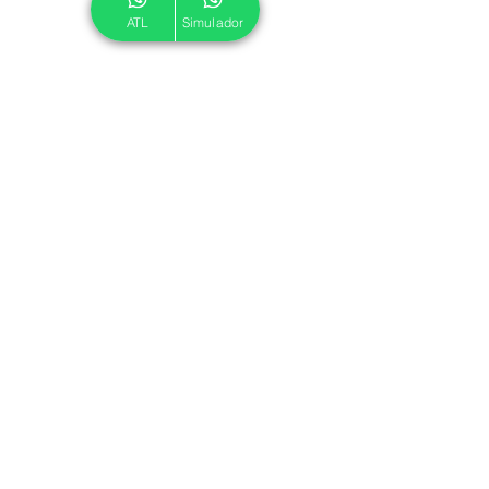
ATL
Simulador
© 2024 ATL.
Criado por
Pegadas Digitais
.
Política de Cookies
|
Política de Privacidade
Associe-se