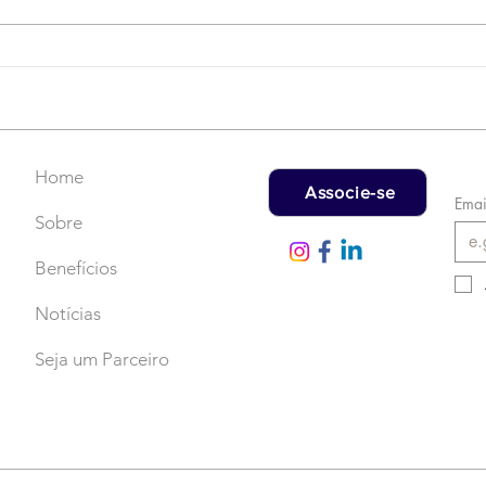
Campanha do Agasalho:
LAT
Faça uma doação!
US$
rec
Home
Associe-se
Emai
Sobre
Benefícios
Notícias
Seja um Parceiro