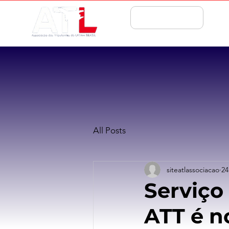
ASSOCIE-SE
All Posts
siteatlassociacao
24
Serviço
ATT é n