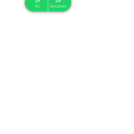
ATL
Simulador
© 2024 ATL.
Criado por
Pegadas Digitais
.
Política de Cookies
|
Política de Privacidade
Associe-se