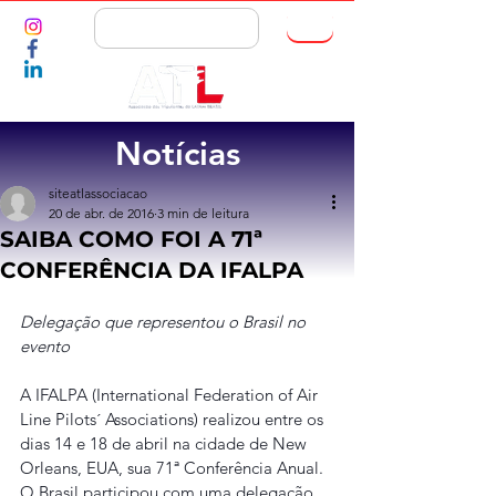
ASSOCIE-SE
Notícias
siteatlassociacao
20 de abr. de 2016
3 min de leitura
SAIBA COMO FOI A 71ª
CONFERÊNCIA DA IFALPA
Delegação que representou o Brasil no 
evento
A IFALPA (International Federation of Air 
Line Pilots´ Associations) realizou entre os 
dias 14 e 18 de abril na cidade de New 
Orleans, EUA, sua 71ª Conferência Anual.
O Brasil participou com uma delegação 