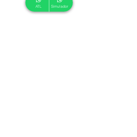
ATL
Simulador
© 2024 ATL.
Criado por
Pegadas Digitais
.
Política de Cookies
|
Política de Privacidade
Associe-se