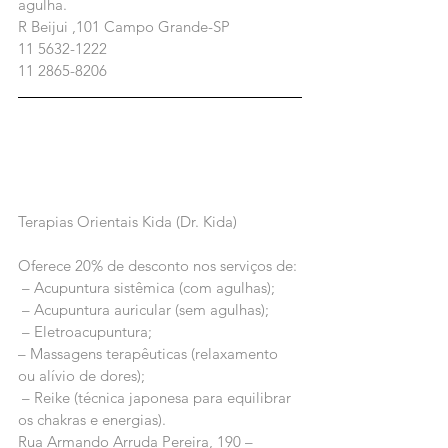
agulha.
R Beijui ,101 Campo Grande-SP
11 5632-1222 
11 2865-8206
Terapias Orientais Kida (Dr. Kida)
Oferece 20% de desconto nos serviços de:
 – Acupuntura sistêmica (com agulhas);
 – Acupuntura auricular (sem agulhas);
 – Eletroacupuntura;
– Massagens terapêuticas (relaxamento 
ou alívio de dores);
 – Reike (técnica japonesa para equilibrar 
os chakras e energias).
Rua Armando Arruda Pereira, 190 – 