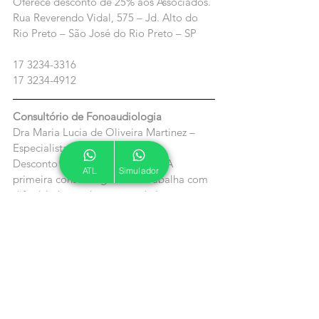
Oferece desconto de 25% aos Associados.
Rua Reverendo Vidal, 575 – Jd. Alto do 
Rio Preto – São José do Rio Preto – SP
17 3234-3316 
17 3234-4912
Consultório de Fonoaudiologia
Dra Maria Lucia de Oliveira Martinez – 
Especialista em Voz.
Desconto de 20% nas consultas. A 
ATL
Simulador
primeira consulta  gratuíta. Trabalha com 
dificuldade escolar e troca de letras na 
fala, além de trabalhar com pacientes 
com alterações neurolinguisticas.
Rua Onze de Fevereiro, 117 – Jabaquara 
(ao lado do metrô Jabaquara)
Quiropraxia