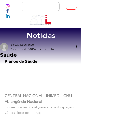
ASSOCIE-SE
Notícias
siteatlassociacao
1 de nov. de 2015
6 min de leitura
Saúde
Planos de Saúde
CENTRAL NACIONAL UNIMED – CNU – 
Abrangência Nacional
Cobertura nacional ,sem co-participação, 
vários tipos de planos.