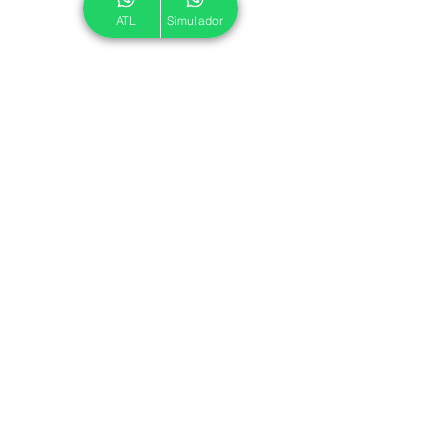
ATL
Simulador
© 2024 ATL.
Criado por
Pegadas Digitais
.
Política de Cookies
|
Política de Privacidade
Associe-se