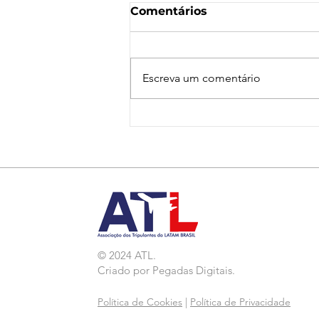
Comentários
Escreva um comentário
Nota de Repúdio:
Agressão a Aeroviárias
da LATAM em GRU
© 2024 ATL.
Criado por
Pegadas Digitais
.
Política de Cookies
|
Política de Privacidade