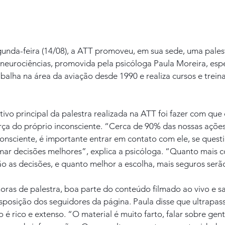
gunda-feira (14/08), a ATT promoveu, em sua sede, uma palest
neurociências, promovida pela psicóloga Paula Moreira, espe
rabalha na área da aviação desde 1990 e realiza cursos e trei
ivo principal da palestra realizada na ATT foi fazer com que 
a do próprio inconsciente. “Cerca de 90% das nossas ações
nsciente, é importante entrar em contato com ele, se questi
ar decisões melhores”, explica a psicóloga. “Quanto mais 
o as decisões, e quanto melhor a escolha, mais seguros serão
oras de palestra, boa parte do conteúdo filmado ao vivo e sa
sposição dos seguidores da página. Paula disse que ultrapas
 é rico e extenso. “O material é muito farto, falar sobre gent