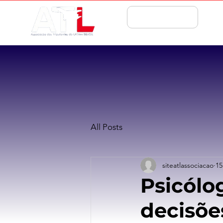
ASSOCIE-SE
All Posts
siteatlassociacao
15
Psicólo
decisõe