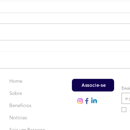
Campanha do Agasalho:
LAT
Faça uma doação!
US$
rec
Home
Associe-se
Emai
Sobre
Benefícios
Notícias
Seja um Parceiro