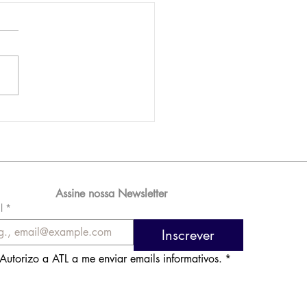
AM reporta lucro de
 576 milhões e
orde de passageiros
Assine nossa Newsletter
l
*
Inscrever
Autorizo a ATL a me enviar emails informativos.
*