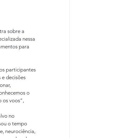
ra sobre a 
cializada nessa 
namentos para 
os participantes 
 e decisões 
onar, 
conhecemos o 
 os voos”, 
lvo no 
sou o tempo 
e, neurociência, 