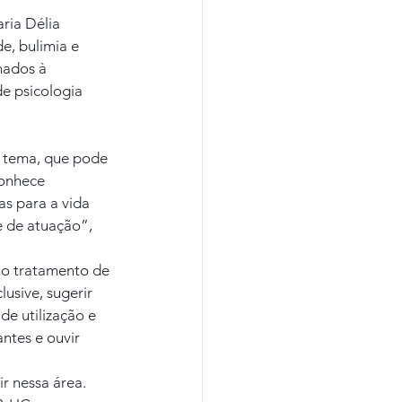
ria Délia 
e, bulimia e 
nados à 
e psicologia 
 tema, que pode 
conhece 
s para a vida 
e de atuação”, 
 no tratamento de 
usive, sugerir 
e utilização e 
ntes e ouvir 
r nessa área. 