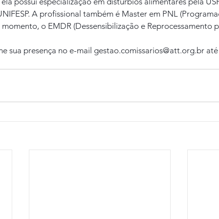
 ela possui especialização em distúrbios alimentares pela U
 UNIFESP. A profissional também é Master em PNL (Program
 no momento, o EMDR (Dessensibilização e Reprocessamento 
rme sua presença no e-mail 
gestao.comissarios@att.org.br
 até