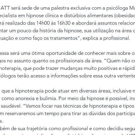
 ATT será sede de uma palestra exclusiva com a psicóloga Ma
ialista em hipnose clínica e distúrbios alimentares (obesidad
rá realizado das 14h00 às 16h30 e abordará assuntos relacio
tar um pouco da história da hipnose, sua utilização na área d
atuação e como faço os tratamentos”, explica a profissional.
essa será uma ótima oportunidade de conhecer mais sobre o
igos no assunto quanto os profissionais da área. “Quem não 
noterapia, que pode trazer mudanças muito positivas e rápida
cólogos terão acesso a informações sobre essa outra vertent
u que a hipnoterapia pode atuar em diversas áreas, inclusive
 como anorexia e bulimia. Por meio da hipnose é possível, incl
audável. “Vamos focar nas técnicas de hipnoterapia e tipos d
m reservaremos um tempo para tirar as dúvidas dos participa
a.
bém de sua trajetória como profissional e como decidiu segui