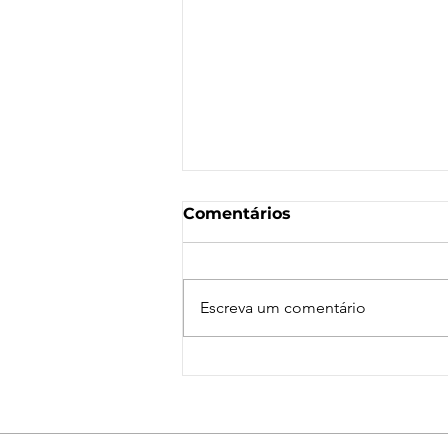
Comentários
Escreva um comentário
Nota de Repúdio:
Agressão a Aeroviárias
da LATAM em GRU