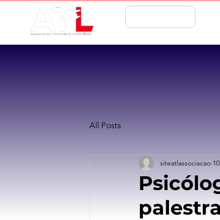
ASSOCIE-SE
All Posts
siteatlassociacao
10
Psicólo
palestr