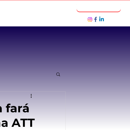
Notícias
Seja um Parceiro
 fará
na ATT