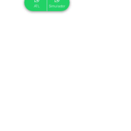
ATL
Simulador
© 2024 ATL.
Criado por
Pegadas Digitais
.
Política de Cookies
|
Política de Privacidade
Associe-se