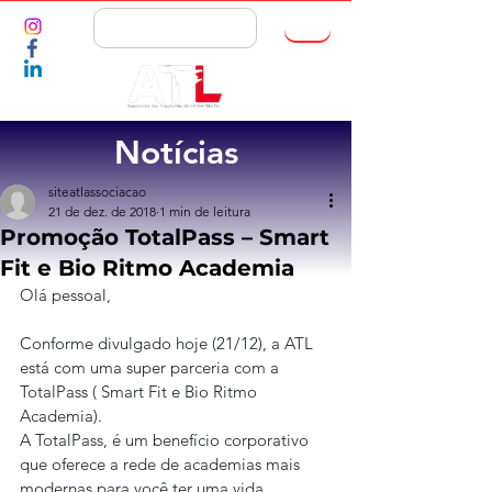
ASSOCIE-SE
Notícias
siteatlassociacao
21 de dez. de 2018
1 min de leitura
Promoção TotalPass – Smart
Fit e Bio Ritmo Academia
Olá pessoal,
Conforme divulgado hoje (21/12), a ATL 
está com uma super parceria com a 
TotalPass ( Smart Fit e Bio Ritmo 
Academia).
A TotalPass, é um benefício corporativo 
que oferece a rede de academias mais 
modernas para você ter uma vida 