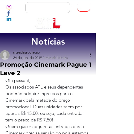
ASSOCIE-SE
Notícias
siteatlassociacao
24 de jun. de 2019
1 min de leitura
Promoção Cinemark Pague 1
Leve 2
Olá pessoal,
Os associados ATL e seus dependentes 
poderão adquirir ingressos para o 
Cinemark pela metade do preço 
promocional. Duas unidades saem por 
apenas R$ 15,00, ou seja, cada entrada 
tem o preço de R$ 7,50!
Quem quiser adquirir as entradas para o 
Cinemark precisa ser rápido pois estamos 