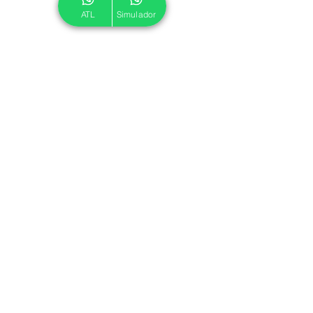
ATL
Simulador
© 2024 ATL.
Criado por
Pegadas Digitais
.
Política de Cookies
|
Política de Privacidade
Associe-se