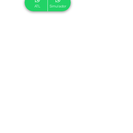
ATL
Simulador
© 2024 ATL.
Criado por
Pegadas Digitais
.
Política de Cookies
|
Política de Privacidade
Associe-se