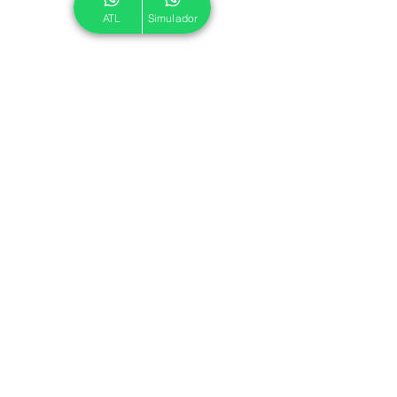
ATL
Simulador
© 2024 ATL.
Criado por
Pegadas Digitais
.
Política de Cookies
|
Política de Privacidade
Associe-se