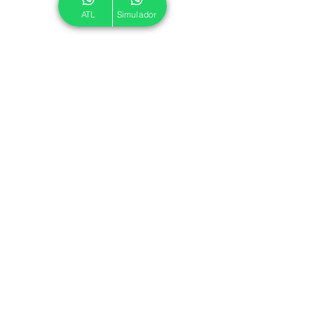
ATL
Simulador
© 2024 ATL.
Criado por
Pegadas Digitais
.
Política de Cookies
|
Política de Privacidade
Associe-se