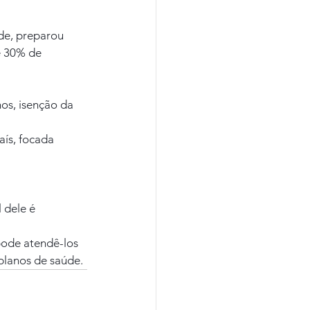
de, preparou 
é 30% de 
os, isenção da 
ís, focada 
 dele é 
pode atendê-los 
planos de saúde.