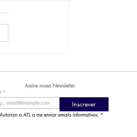
AM reporta lucro de
 576 milhões e
orde de passageiros
Assine nossa Newsletter
l
*
Inscrever
Autorizo a ATL a me enviar emails informativos.
*