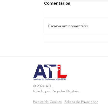
Comentários
Escreva um comentário
Nota de Repúdio:
Agressão a Aeroviárias
da LATAM em GRU
© 2024 ATL.
Criado por
Pegadas Digitais
.
Política de Cookies
|
Política de Privacidade