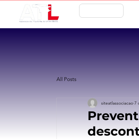
ASSOCIE-SE
All Posts
siteatlassociacao
7 
Prevent
descont