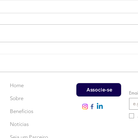
Campanha do Agasalho:
LAT
Faça uma doação!
US$
rec
Home
Associe-se
Emai
Sobre
Benefícios
Notícias
Seja um Parceiro