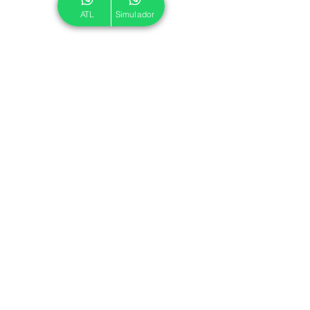
ATL
Simulador
© 2024 ATL.
Criado por
Pegadas Digitais
.
Política de Cookies
|
Política de Privacidade
Associe-se