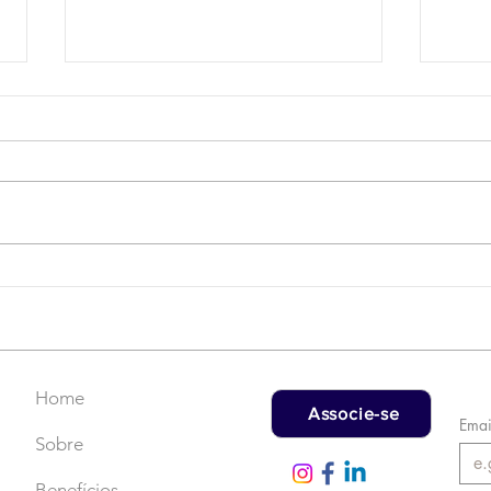
Campanha do Agasalho:
LAT
Faça uma doação!
US$
rec
Home
Associe-se
Emai
Sobre
Benefícios