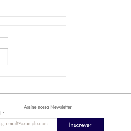
AM reporta lucro de
 576 milhões e
orde de passageiros
Assine nossa Newsletter
l
*
Inscrever