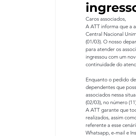
ingress
Caros associados,
A ATT informa que a a
Central Nacional Unime
(01/03). O nosso depar
para atender os associ
ingressou com um novo 
continuidade do atend
Enquanto o pedido de 
dependentes que possu
associados nessa situa
(02/03), no número (11
A ATT garante que tod
realizados, assim como
referente a esse cená
Whatsapp, e-mail e In