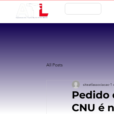
ASSOCIE-SE
All Posts
siteatlassociacao
1 
Pedido 
CNU é n