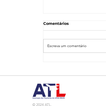
Comentários
Escreva um comentário
Nota de Repúdio:
Agressão a Aeroviárias
da LATAM em GRU
© 2024 ATL.