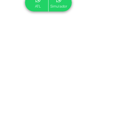
ATL
Simulador
© 2024 ATL.
Criado por
Pegadas Digitais
.
Política de Cookies
|
Política de Privacidade
Associe-se