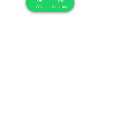
ATL
Simulador
© 2024 ATL.
Criado por
Pegadas Digitais
.
Política de Cookies
|
Política de Privacidade
Associe-se