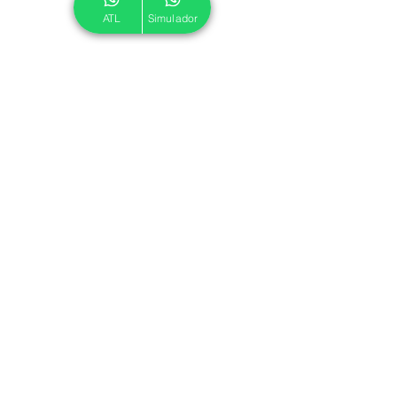
ATL
Simulador
© 2024 ATL.
Criado por
Pegadas Digitais
.
Política de Cookies
|
Política de Privacidade
Associe-se