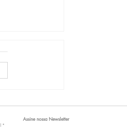
AM reporta lucro de
 576 milhões e
orde de passageiros
Assine nossa Newsletter
l
*