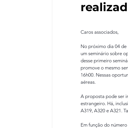
realiza
Caros associados,
No próximo dia 04 de a
um seminário sobre opo
desse primeiro seminá
promove o mesmo seminá
16h00. Nessas oportun
aéreas.
A proposta pode ser in
estrangeiro. Há, inclu
A319, A320 e A321. T
Em função do número d