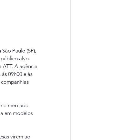
 São Paulo (SP), 
público alvo 
a ATT. A agência 
 às 09h00 e às 
s companhias 
r no mercado 
cia em modelos 
esas virem ao 