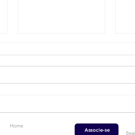
Campanha do Agasalho:
LAT
Faça uma doação!
US$
rec
Home
Associe-se
Emai