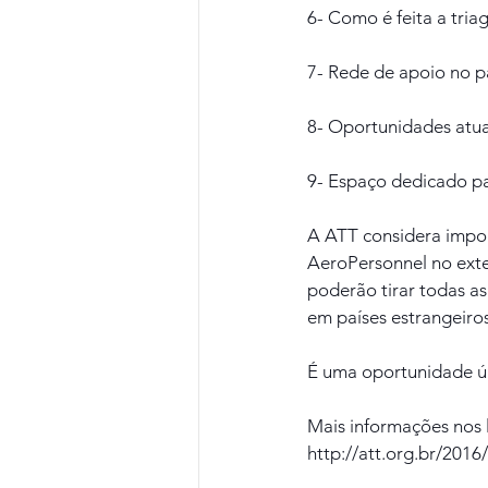
6- Como é feita a tria
7- Rede de apoio no pa
8- Oportunidades atua
9- Espaço dedicado pa
A ATT considera impor
AeroPersonnel no exter
poderão tirar todas as
em países estrangeiros
É uma oportunidade ún
Mais informações nos l
http://att.org.br/2016