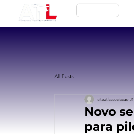
ASSOCIE-SE
All Posts
siteatlassociacao
31
Novo se
para pil