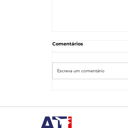
Comentários
Escreva um comentário
Nota de Repúdio:
Agressão a Aeroviárias
da LATAM em GRU