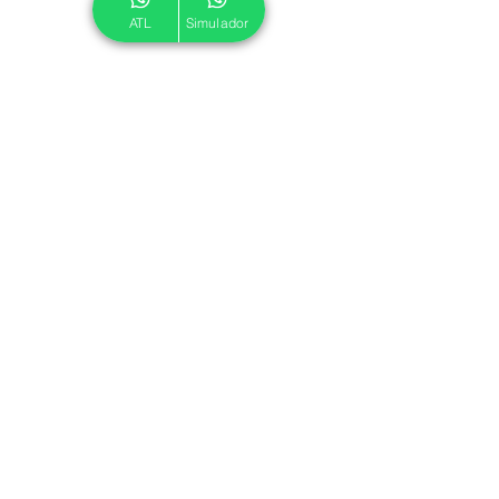
ATL
Simulador
© 2024 ATL.
Criado por
Pegadas Digitais
.
Política de Cookies
|
Política de Privacidade
Associe-se