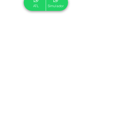
ATL
Simulador
© 2024 ATL.
Criado por
Pegadas Digitais
.
Política de Cookies
|
Política de Privacidade
Associe-se