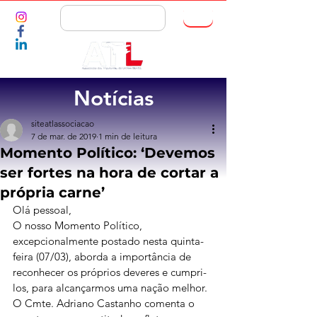
ASSOCIE-SE
Notícias
siteatlassociacao
7 de mar. de 2019
1 min de leitura
Momento Político: ‘Devemos
ser fortes na hora de cortar a
própria carne’
Olá pessoal,
O nosso Momento Político, 
excepcionalmente postado nesta quinta-
feira (07/03), aborda a importância de 
reconhecer os próprios deveres e cumpri-
los, para alcançarmos uma nação melhor.
O Cmte. Adriano Castanho comenta o 