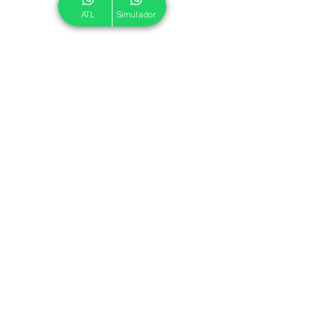
ATL
Simulador
© 2024 ATL.
Criado por
Pegadas Digitais
.
Política de Cookies
|
Política de Privacidade
Associe-se