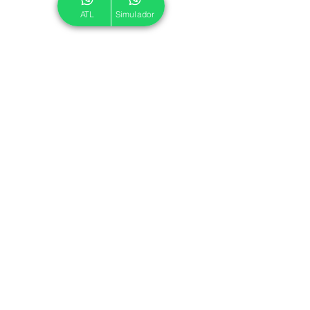
ATL
Simulador
© 2024 ATL.
Criado por
Pegadas Digitais
.
Política de Cookies
|
Política de Privacidade
Associe-se