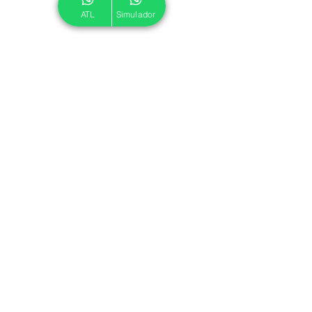
ATL
Simulador
© 2024 ATL.
Criado por
Pegadas Digitais
.
Política de Cookies
|
Política de Privacidade
Associe-se