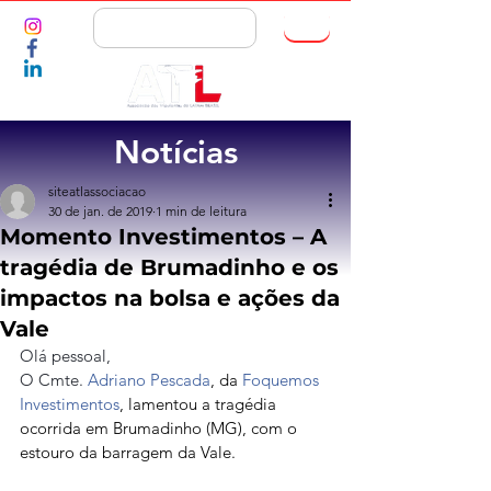
ASSOCIE-SE
Notícias
siteatlassociacao
30 de jan. de 2019
1 min de leitura
Momento Investimentos – A
tragédia de Brumadinho e os
impactos na bolsa e ações da
Vale
Olá pessoal,
O Cmte. 
Adriano Pescada
, da 
Foquemos 
Investimentos
, lamentou a tragédia 
ocorrida em Brumadinho (MG), com o 
estouro da barragem da Vale.