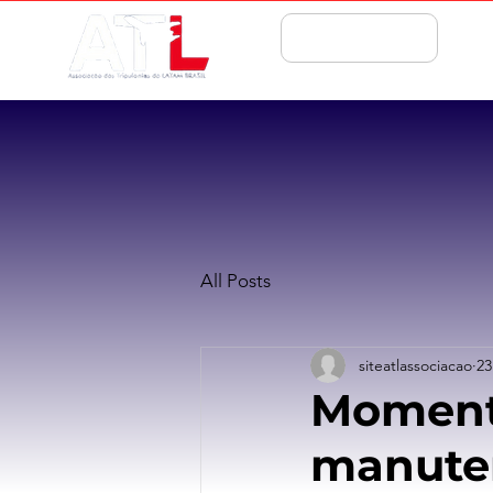
ASSOCIE-SE
All Posts
siteatlassociacao
23
Momento
manuten