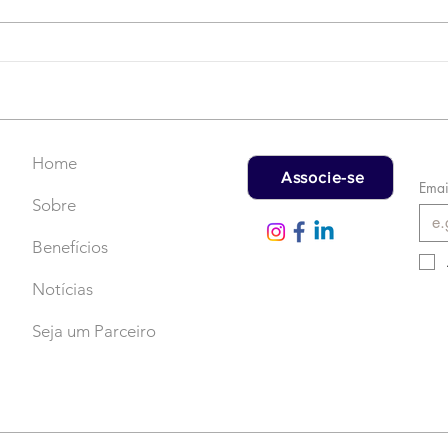
Campanha do Agasalho:
LAT
Faça uma doação!
US$
rec
Home
Associe-se
Emai
Sobre
Benefícios
Notícias
Seja um Parceiro