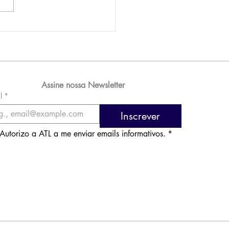
AM reporta lucro de
 576 milhões e
orde de passageiros
Assine nossa Newsletter
l
*
Inscrever
Autorizo a ATL a me enviar emails informativos.
*