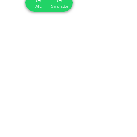
ATL
Simulador
© 2024 ATL.
Criado por
Pegadas Digitais
.
Política de Cookies
|
Política de Privacidade
Associe-se