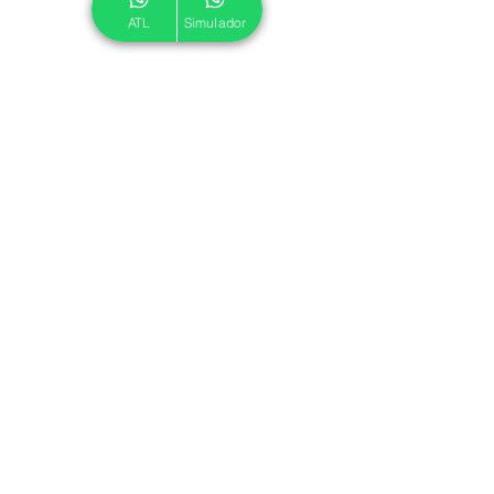
ATL
Simulador
© 2024 ATL.
Criado por
Pegadas Digitais
.
Política de Cookies
|
Política de Privacidade
Associe-se