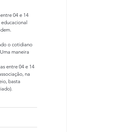
entre 04 e 14 
 educacional 
ndem.
ndo o cotidiano 
. Uma maneira 
s entre 04 e 14 
associação, na 
io, basta 
iado).