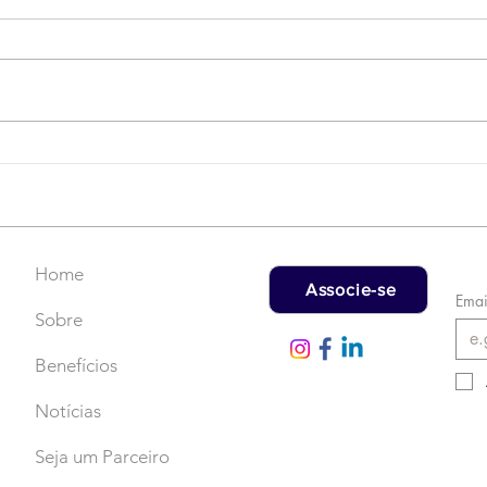
Campanha do Agasalho:
LAT
Faça uma doação!
US$
rec
Home
Associe-se
Emai
Sobre
Benefícios
Notícias
Seja um Parceiro