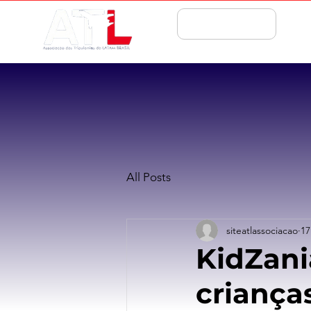
ASSOCIE-SE
All Posts
siteatlassociacao
17
KidZani
criança