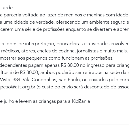
 tarde.
 parceria voltada ao lazer de meninos e meninas com idade 
la uma cidade de verdade, oferecendo um ambiente seguro e
ecerem uma série de profissões enquanto se divertem e apre
 a jogos de interpretação, brincadeiras e atividades envolve
 médicos, atores, chefes de cozinha, jornalistas e muito mais
e mostrar aos pequenos como funcionam as profissões.
dependentes pagam apenas R$ 80,00 no ingresso para criança
ltos é de R$ 30,00, ambos poderão ser retirados na sede da 
ista, 384, Vila Congonhas, São Paulo, ou enviados pelo corre
cepcao@att.org.br (o custo do envio será descontado do assoc
e julho e levem as crianças para a KidZania!