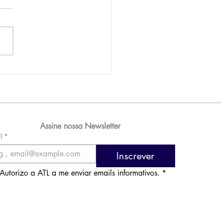
AM reporta lucro de
 576 milhões e
orde de passageiros
Assine nossa Newsletter
l
*
Inscrever
Autorizo a ATL a me enviar emails informativos.
*