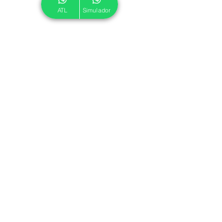
ATL
Simulador
© 2024 ATL.
Criado por
Pegadas Digitais
.
Política de Cookies
|
Política de Privacidade
Associe-se