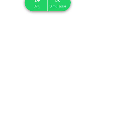
ATL
Simulador
© 2024 ATL.
Criado por
Pegadas Digitais
.
Política de Cookies
|
Política de Privacidade
Associe-se