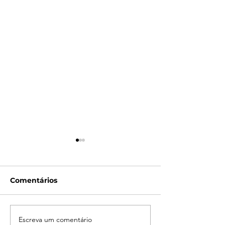
Comentários
Escreva um comentário
Campanha do
LATAM reporta