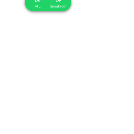
ATL
Simulador
© 2024 ATL.
Criado por
Pegadas Digitais
.
Política de Cookies
|
Política de Privacidade
Associe-se