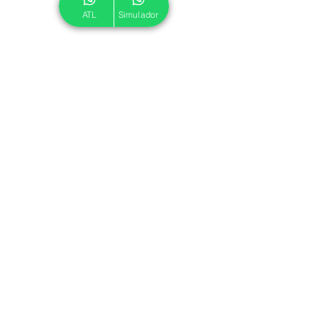
ATL
Simulador
© 2024 ATL.
Criado por
Pegadas Digitais
.
Política de Cookies
|
Política de Privacidade
Associe-se