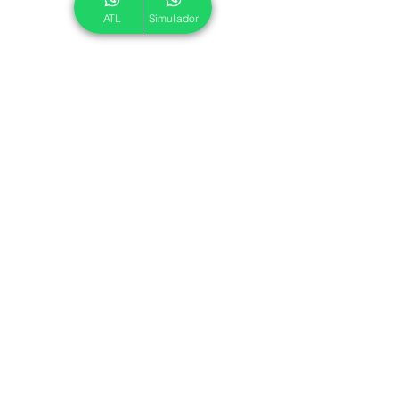
ATL
Simulador
© 2024 ATL.
Criado por
Pegadas Digitais
.
Política de Cookies
|
Política de Privacidade
Associe-se