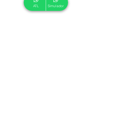
ATL
Simulador
© 2024 ATL.
Criado por
Pegadas Digitais
.
Política de Cookies
|
Política de Privacidade
Associe-se