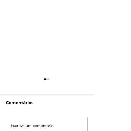
Comentários
Escreva um comentário
Campanha do
LATAM reporta