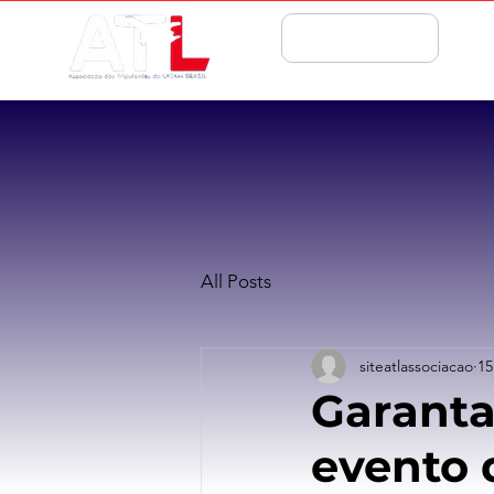
ASSOCIE-SE
All Posts
siteatlassociacao
15
Garanta
evento 