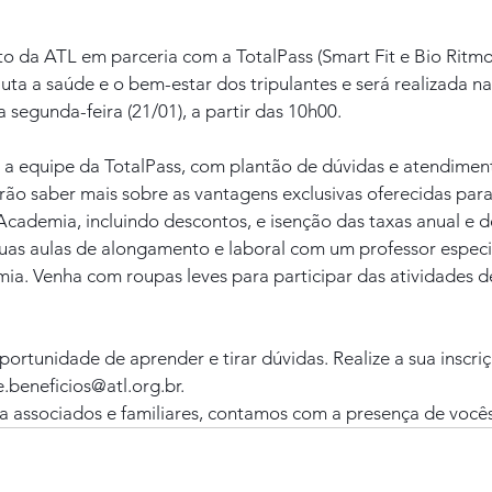
o da ATL em parceria com a TotalPass (Smart Fit e Bio Ritm
uta a saúde e o bem-estar dos tripulantes e será realizada na
 segunda-feira (21/01), a partir das 10h00.
a equipe da TotalPass, com plantão de dúvidas e atendiment
ão saber mais sobre as vantagens exclusivas oferecidas para
Academia, incluindo descontos, e isenção das taxas anual e d
uas aulas de alongamento e laboral com um professor especi
ia. Venha com roupas leves para participar das atividades d
ortunidade de aprender e tirar dúvidas. Realize a sua inscri
.beneficios@atl.org.br.
a associados e familiares, contamos com a presença de você