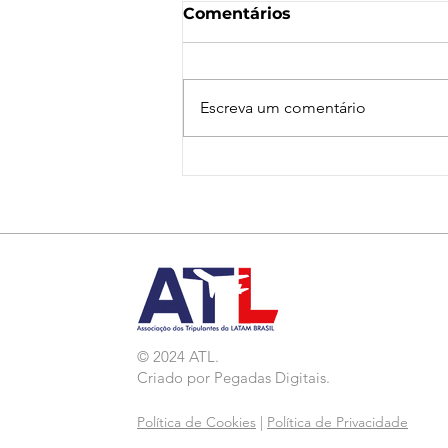
Comentários
Escreva um comentário
Nota de Repúdio:
Agressão a Aeroviárias
da LATAM em GRU
© 2024 ATL.
Criado por
Pegadas Digitais
.
Política de Cookies
|
Política de Privacidade