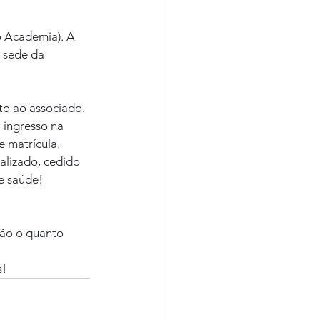
o Academia). A 
 sede da 
o ao associado. 
 ingresso na 
e matrícula.
alizado, cedido 
e saúde!
ção o quanto 
s!