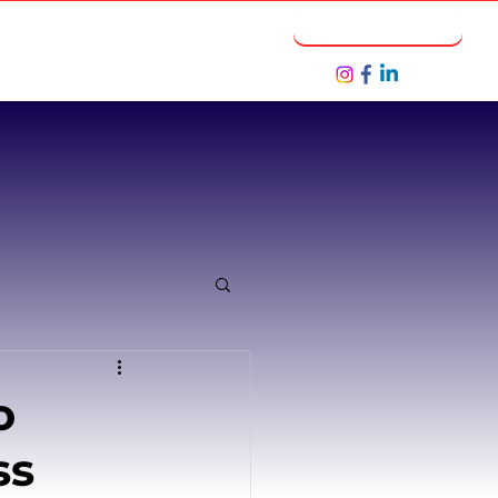
Notícias
Seja um Parceiro
o
ss