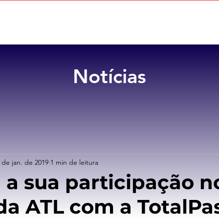
Home
Sobre
Benefícios
Notícias
 de jan. de 2019
1 min de leitura
 a sua participação n
da ATL com a TotalPa