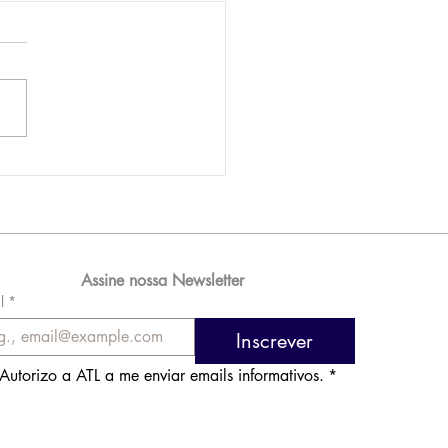
AM reporta lucro de
 576 milhões e
orde de passageiros
Assine nossa Newsletter
l
*
Inscrever
Autorizo a ATL a me enviar emails informativos.
*