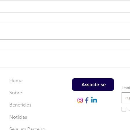
Campanha do Agasalho:
LAT
Faça uma doação!
US$
rec
Home
Associe-se
Emai
Sobre
Benefícios
Notícias
Seja um Parceiro