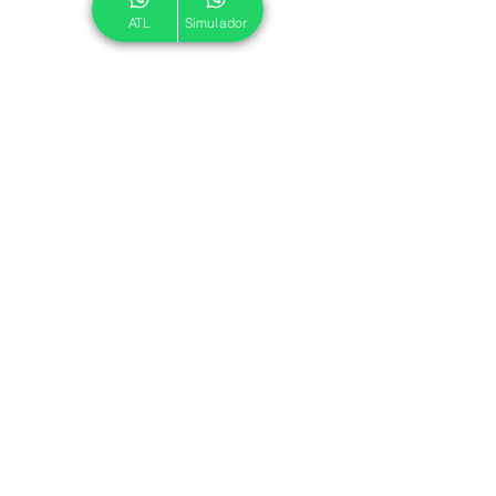
ATL
Simulador
© 2024 ATL.
Criado por
Pegadas Digitais
.
Política de Cookies
|
Política de Privacidade
Associe-se