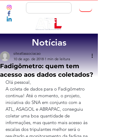
ASSOCIE-SE
Notícias
siteatlassociacao
10 de ago. de 2018
1 min de leitura
Fadigômetro: quem tem
acesso aos dados coletados?
Olá pessoal,
A coleta de dados para o Fadigômetro 
continua! Até o momento, o projeto, 
iniciativa do SNA em conjunto com a 
ATL, ASAGOL e ABRAPAC, conseguiu 
coletar uma boa quantidade de 
informações, mas quanto mais acesso às 
escalas dos tripulantes melhor será o 
resultado e monitoramento da fadiga na 