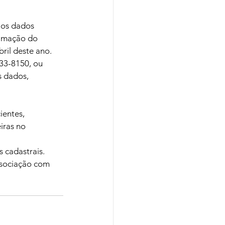
 os dados 
ximação do 
ril deste ano.
33-8150, ou 
 dados, 
entes, 
iras no 
 cadastrais. 
ssociação com 