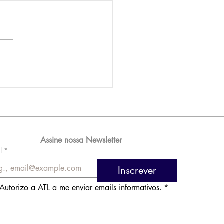
AM reporta lucro de
 576 milhões e
orde de passageiros
Assine nossa Newsletter
l
*
Inscrever
Autorizo a ATL a me enviar emails informativos.
*