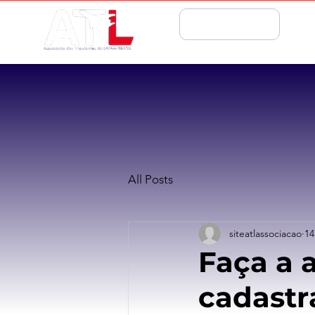
ASSOCIE-SE
All Posts
siteatlassociacao
14
Faça a 
cadastra