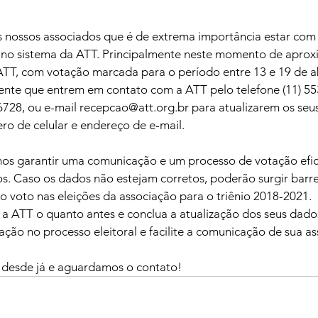
nossos associados que é de extrema importância estar com
s no sistema da ATT. Principalmente neste momento de apro
 ATT, com votação marcada para o período entre 13 e 19 de ab
te que entrem em contato com a ATT pelo telefone (11) 55
728, ou e-mail recepcao@att.org.br para atualizarem os seus
o de celular e endereço de e-mail. 
s garantir uma comunicação e um processo de votação efici
s. Caso os dados não estejam corretos, poderão surgir barre
o voto nas eleições da associação para o triênio 2018-2021.
a ATT o quanto antes e conclua a atualização dos seus dados
ação no processo eleitoral e facilite a comunicação de sua a
desde já e aguardamos o contato!