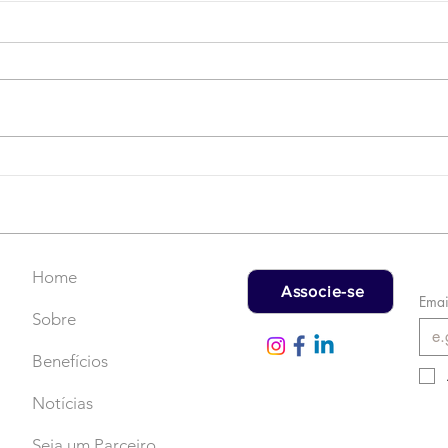
Campanha do Agasalho:
LAT
Faça uma doação!
US$
rec
Home
Associe-se
Emai
Sobre
Benefícios
Notícias
Seja um Parceiro