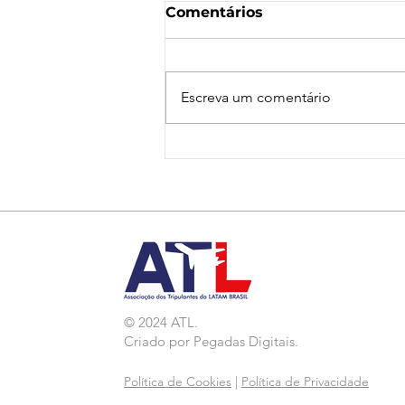
Comentários
Escreva um comentário
Nota de Repúdio:
Agressão a Aeroviárias
da LATAM em GRU
© 2024 ATL.
Criado por
Pegadas Digitais
.
Política de Cookies
|
Política de Privacidade