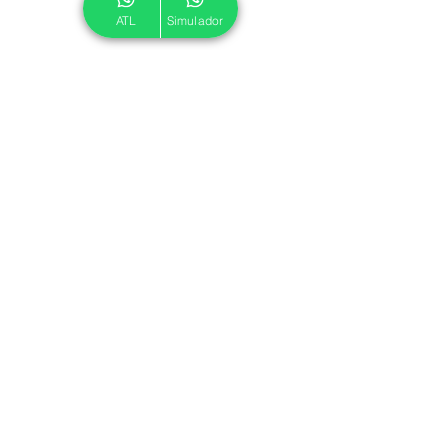
ATL
Simulador
© 2024 ATL.
Criado por
Pegadas Digitais
.
Política de Cookies
|
Política de Privacidade
Associe-se