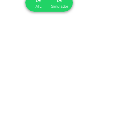
ATL
Simulador
© 2024 ATL.
Criado por
Pegadas Digitais
.
Política de Cookies
|
Política de Privacidade
Associe-se