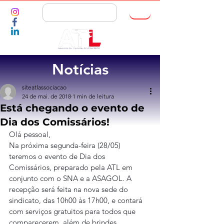
ASSOCIE-SE
Notícias
siteatlassociacao
24 de mai. de 2018
1 min de leitura
Está chegando o evento de
Dia dos Comissários!
Olá pessoal,
Na próxima segunda-feira (28/05) 
teremos o evento de Dia dos 
Comissários, preparado pela ATL em 
conjunto com o SNA e a ASAGOL. A 
recepção será feita na nova sede do 
sindicato, das 10h00 às 17h00, e contará 
com serviços gratuitos para todos que 
comparecerem, além de brindes, 