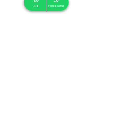
ATL
Simulador
© 2024 ATL.
Criado por
Pegadas Digitais
.
Política de Cookies
|
Política de Privacidade
Associe-se