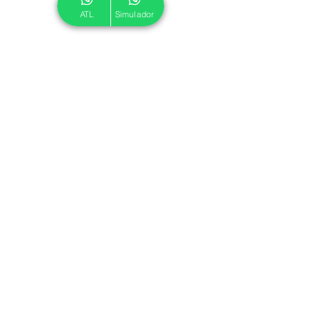
ATL
Simulador
© 2024 ATL.
Criado por
Pegadas Digitais
.
Política de Cookies
|
Política de Privacidade
Associe-se