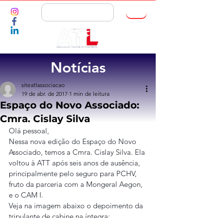
ASSOCIE-SE
Notícias
siteatlassociacao
19 de abr. de 2017
1 min de leitura
Espaço do Novo Associado:
Cmra. Cislay Silva
Olá pessoal,
Nessa nova edição do Espaço do Novo 
Associado, temos a Cmra. Cislay Silva. Ela 
voltou à ATT após seis anos de ausência, 
principalmente pelo seguro para PCHV, 
fruto da parceria com a Mongeral Aegon, 
e o CAM I.
Veja na imagem abaixo o depoimento da 
tripulante de cabine na íntegra: