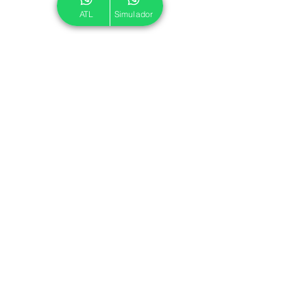
ATL
Simulador
© 2024 ATL.
Criado por
Pegadas Digitais
.
Política de Cookies
|
Política de Privacidade
Associe-se