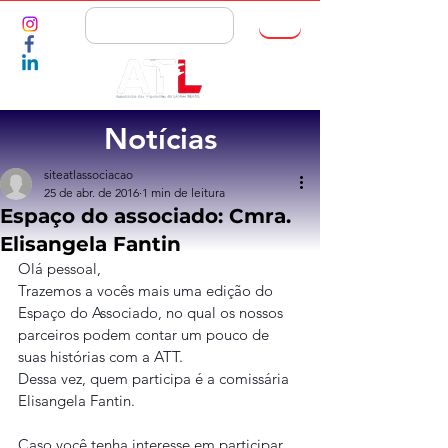
ASSOCIE-SE
Notícias
siteatlassociacao
25 de abr. de 2016
1 min de leitura
Espaço do associado: Cmra.
Elisangela Fantin
Olá pessoal,
Trazemos a vocês mais uma edição do 
Espaço do Associado, no qual os nossos 
parceiros podem contar um pouco de 
suas histórias com a ATT.
Dessa vez, quem participa é a comissária 
Elisangela Fantin.
Caso você tenha interesse em participar, 