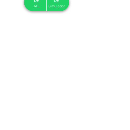
ATL
Simulador
© 2024 ATL.
Criado por
Pegadas Digitais
.
Política de Cookies
|
Política de Privacidade
Associe-se