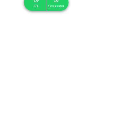
ATL
Simulador
© 2024 ATL.
Criado por
Pegadas Digitais
.
Política de Cookies
|
Política de Privacidade
Associe-se